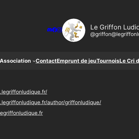
Le Griffon Ludi
@griffon@legriffonl
’Association
Contact
Emprunt de jeu
Tournois
Le Cri 
.
legriffonludique.fr/
.
legriffonludique.fr/author/gri
ffonludique/
legriffonludique.fr