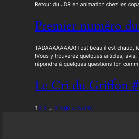
Retour du JDR en animation chez les copa
Premier numéro du 
TADAAAAAAAA!Il est beau il est chaud, le 
!Vous y trouverez quelques articles, avis,
répondre à quelques questions (on com
Le Cri du Griffon 
1
2
3
…
5
Page suivante