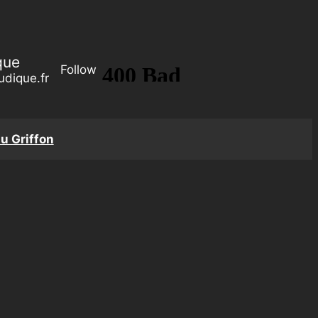
que
Follow
udique.fr
du Griffon