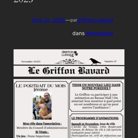
Nov 10, 2025
—
griffonLudique
par
dans
Newsletter