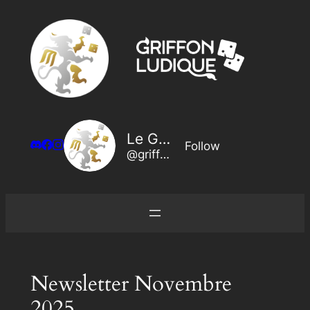
Aller
au
contenu
Le Griffon Ludique
Follow
@griffon@legriffonludique.fr
Newsletter Novembre
2025