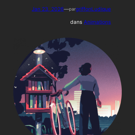
Jan 23, 2026
—
griffonLudique
par
dans
Animations