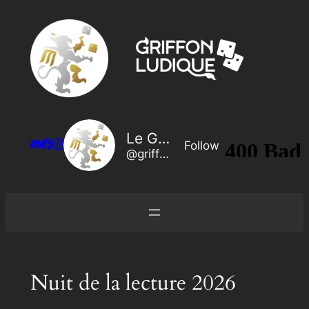
Aller
au
contenu
Le Griffon Ludique
Follow
@griffon@legriffonludique.fr
Nuit de la lecture 2026