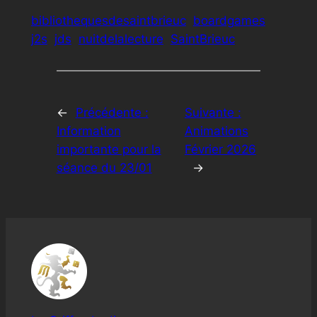
bibliothequesdesaintbrieuc
boardgames
j2s
jds
nuitdelalecture
SaintBrieuc
←
Précédente :
Suivante :
Information
Animations
importante pour la
Février 2026
séance du 23/01
→