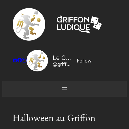
Aller
au
contenu
Le Griffon Ludique
Follow
@griffon@legriffonludique.fr
Halloween au Griffon