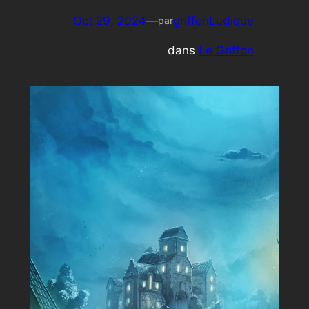
Oct 29, 2024
—
griffonLudique
par
dans
Le Griffon