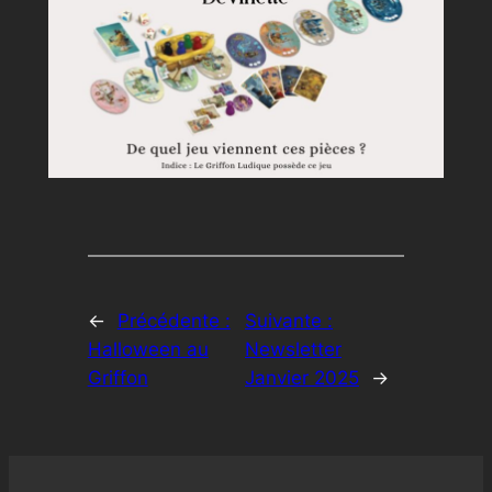
←
Précédente :
Suivante :
Halloween au
Newsletter
Griffon
Janvier 2025
→