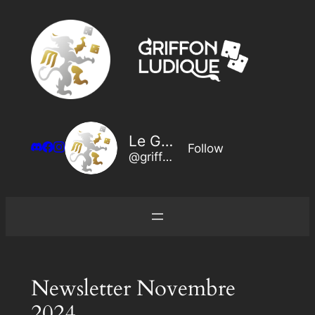
Aller
au
contenu
Le Griffon Ludique
Follow
@griffon@legriffonludique.fr
Newsletter Novembre
2024