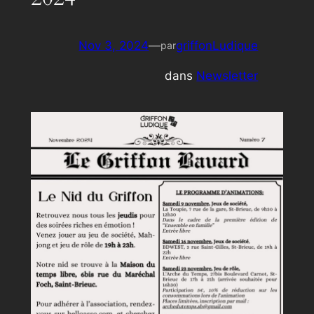
Nov 3, 2024
—
griffonLudique
par
dans
Newsletter